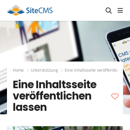
head
Home
Unterstützung
Eine Inhaltsseite veröffentlichen l
Eine Inhaltsseite
veröffentlichen
lassen