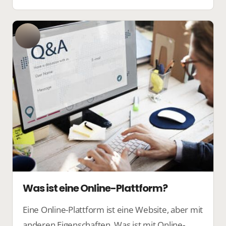
Was ist eine Online-Plattform?
Eine Online-Plattform ist eine Website, aber mit
anderen Eigenschaften. Was ist mit Online-