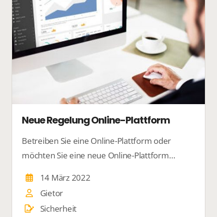
Neue Regelung Online-Plattform
Betreiben Sie eine Online-Plattform oder
möchten Sie eine neue Online-Plattform
einrichten? Ab Mai nächsten Jahres müssen Sie
14 März 2022
sich mit einer Informationspflicht und neuen
Gietor
Regeln auseinandersetzen.
Sicherheit