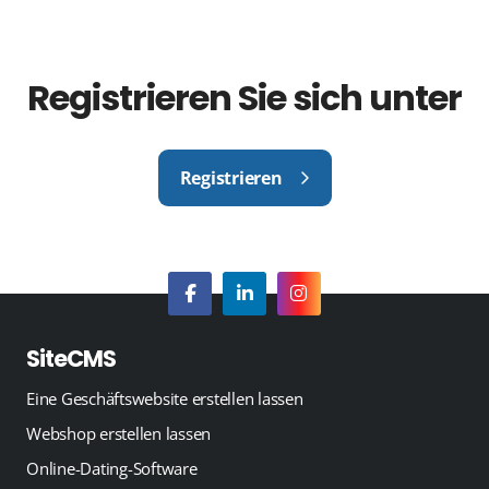
Registrieren Sie sich unter
Registrieren
SiteCMS
Eine Geschäftswebsite erstellen lassen
Webshop erstellen lassen
Online-Dating-Software