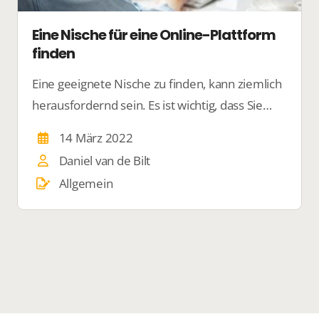
Eine Nische für eine Online-Plattform
finden
Eine geeignete Nische zu finden, kann ziemlich
herausfordernd sein. Es ist wichtig, dass Sie
Leidenschaft für das haben, was Sie tun. Wir
14 März 2022
geben Ihnen gerne einige Tipps.
Daniel van de Bilt
Allgemein