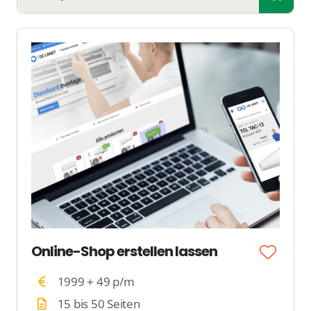
Online-Shop erstellen lassen
1999 + 49 p/m
15 bis 50 Seiten