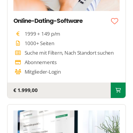
Online-Dating-Software
1999 + 149 p/m
1000+ Seiten
Suche mit Filtern, Nach Standort suchen
Abonnements
Mitglieder-Login
€ 1.999,00