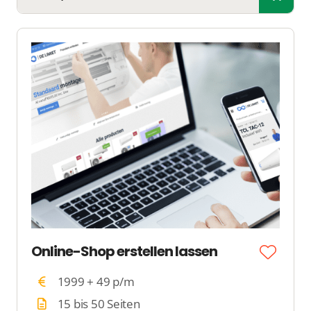
Online-Shop erstellen lassen
1999 + 49 p/m
15 bis 50 Seiten