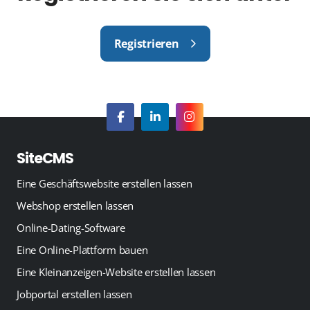
Registrieren
SiteCMS
Eine Geschäftswebsite erstellen lassen
Webshop erstellen lassen
Online-Dating-Software
Eine Online-Plattform bauen
Eine Kleinanzeigen-Website erstellen lassen
Jobportal erstellen lassen