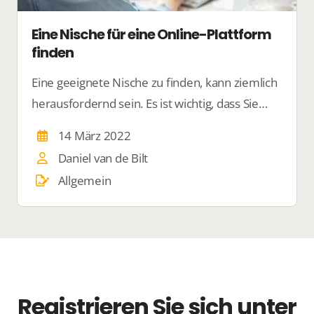
Eine Nische für eine Online-Plattform
finden
Eine geeignete Nische zu finden, kann ziemlich
herausfordernd sein. Es ist wichtig, dass Sie
Leidenschaft für das haben, was Sie tun. Wir
14 März 2022
geben Ihnen gerne einige Tipps.
Daniel van de Bilt
Allgemein
Registrieren Sie sich unter