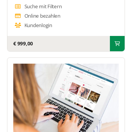
Suche mit Filtern
Online bezahlen
Kundenlogin
€ 999,00