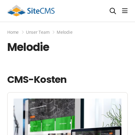
head
Home
Unser Team
Melodie
Melodie
CMS-Kosten